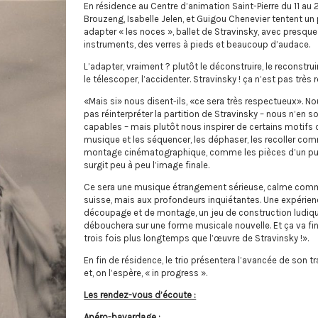
En résidence au Centre d’animation Saint-Pierre du 11 au 22
Brouzeng, Isabelle Jelen, et Guigou Chenevier tentent un p
adapter « les noces », ballet de Stravinsky, avec presque 
instruments, des verres à pieds et beaucoup d’audace.
L’adapter, vraiment ? plutôt le déconstruire, le reconstruire
le télescoper, l’accidenter. Stravinsky ! ça n’est pas trè
«Mais si» nous disent-ils, «ce sera très respectueux». No
pas réinterpréter la partition de Stravinsky – nous n’en
capables – mais plutôt nous inspirer de certains motifs 
musique et les séquencer, les déphaser, les recoller c
montage cinématographique, comme les pièces d’un pu
surgit peu à peu l’image finale.
Ce sera une musique étrangement sérieuse, calme comm
suisse, mais aux profondeurs inquiétantes. Une expérie
découpage et de montage, un jeu de construction ludiqu
débouchera sur une forme musicale nouvelle. Et ça va fini
trois fois plus longtemps que l’œuvre de Stravinsky !».
En fin de résidence, le trio présentera l’avancée de son tra
et, on l’espère, « in progress ».
Les rendez-vous d’écoute :
Apéro-bavardage :