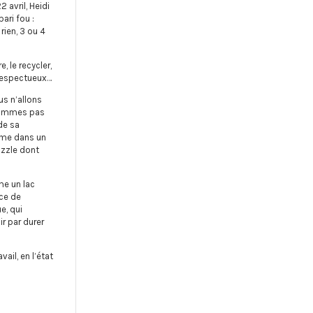
 avril, Heidi
ari fou :
rien, 3 ou 4
, le recycler,
s respectueux…
us n’allons
 sommes pas
de sa
omme dans un
zzle dont
e un lac
nce de
e, qui
r par durer
vail, en l’état