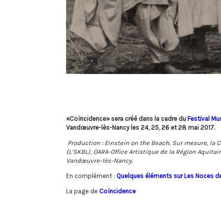
«Coïncidence» sera créé dans la cadre du
Festival Mu
Vandœuvre-lès-Nancy les 24, 25, 26 et 28 mai 2017.
Production : Einstein on the Beach, Sur mesure, la C
(L’SKBL), OARA-Office Artistique de la Région Aquita
Vandœuvre-lès-Nancy.
En complément :
Quelques éléments sur Les Noces de
La page de
Coïncidence