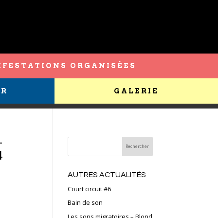
FESTATIONS ORGANISÉES
ER
GALERIE
–
4
AUTRES ACTUALITÉS
Court circuit #6
Bain de son
Les sons migratoires – Blond