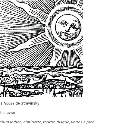
es
Noces
de Stravinsky
Chenevier
nium indien, clarinette, tourne-disque, verres à pied.