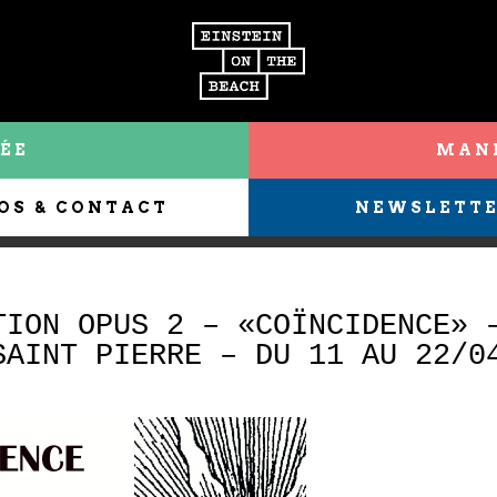
ÉE
MANI
OS & CONTACT
NEWSLETT
TION OPUS 2 – «COÏNCIDENCE» 
SAINT PIERRE – DU 11 AU 22/0