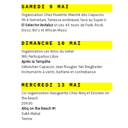
SAMEDI 9 MAI
Organisation Chez Poulette, Marché des Capucins
11h à fermeture, Terrasse extérieure, face au Super U
El Selector Andaluz
et ses 45 tours de Funk, Rock,
Disco, 80’s et African Music
DIMANCHE 10 MAI
Organisation Les Amis du Sahel
18h, Participation Libre
Après la Tempête
Sébastien Capazza, Jean Rougier, Yan Beigbeder
Instruments à vents, batterie et contrebasse
MERCREDI 13 MAI
Co-organisation Guinguette Chez Alriq et Einstein on
the Beach
20h30
Alriq on the Beach #1
Sukh Mahal
Terrine