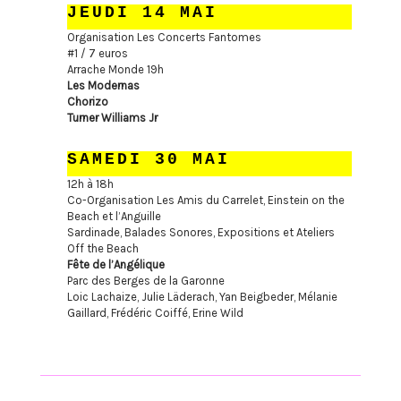
JEUDI 14 MAI
Organisation Les Concerts Fantomes
#1 / 7 euros
Arrache Monde 19h
Les Modernas
Chorizo
Turner Williams Jr
SAMEDI 30 MAI
12h à 18h
Co-Organisation Les Amis du Carrelet, Einstein on the
Beach et l’Anguille
Sardinade, Balades Sonores, Expositions et Ateliers
Off the Beach
Fête de l’Angélique
Parc des Berges de la Garonne
Loic Lachaize, Julie Läderach, Yan Beigbeder, Mélanie
Gaillard, Frédéric Coiffé, Erine Wild