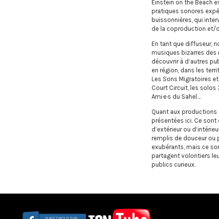
Einstein on the Beach es
pratiques sonores expé
buissonnières, qui inte
de la coproduction et/o
En tant que diffuseur, n
musiques bizarres des m
découvrir à d’autres p
en région, dans les terr
Les Sons Migratoires et
Court Circuit, les solos
Ami·e·s du Sahel…
Quant aux productions d
présentées ici. Ce sont
d’extérieur ou d’intérie
remplis de douceur ou pl
exubérants, mais ce so
partagent volontiers le
publics curieux.