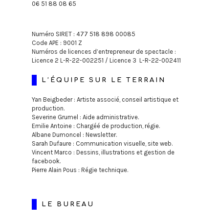
06 51 88 08 65
Numéro SIRET : 477 518 898 00085
Code APE : 9001 Z
Numéros de licences d’entrepreneur de spectacle :
Licence 2 L-R-22-002251 /
Licence 3 L-R-22-002411
L’ÉQUIPE SUR LE TERRAIN
Yan Beigbeder : Artiste associé, conseil artistique et
production.
Severine Grumel : Aide administrative.
Emilie Antoine : Chargéé de production, régie.
Albane Dumoncel : Newsletter.
Sarah Dufaure : Communication visuelle, site web.
Vincent Marco : Dessins, illustrations et gestion de
facebook.
Pierre Alain Pous : Régie technique.
LE BUREAU