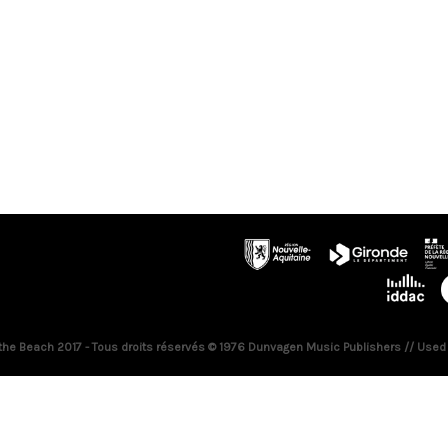
 the Beach 2017 - Tous droits réservés © 1976 Dunvagen Music Publishers // Used