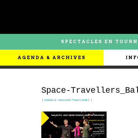
SPECTACLES EN TOURN
AGENDA & ARCHIVES
INF
Space-Travellers_Ba
|
Publié Le : Mercredi 7 Mars 2018
|
|