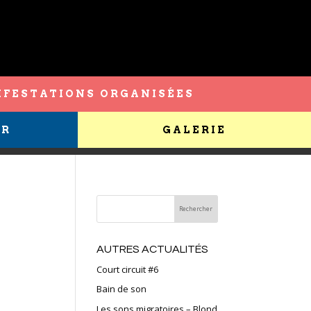
FESTATIONS ORGANISÉES
ER
GALERIE
AUTRES ACTUALITÉS
Court circuit #6
Bain de son
Les sons migratoires – Blond