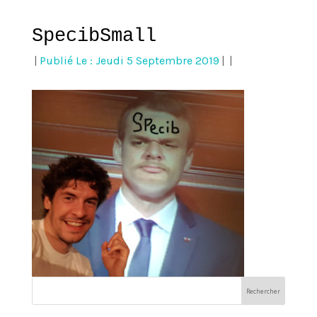
SpecibSmall
|
Publié Le : Jeudi 5 Septembre 2019
|
|