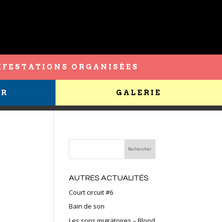
FESTATIONS ORGANISÉES
ER
GALERIE
AUTRES ACTUALITÉS
Court circuit #6
Bain de son
Les sons migratoires – Blond