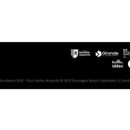
 the Beach 2017 - Tous droits réservés © 1976 Dunvagen Music Publishers // Used