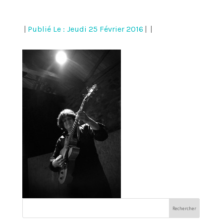
|
Publié Le : Jeudi 25 Février 2016
|
|