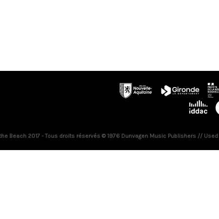
 the Beach 2017 - Tous droits réservés © 1976 Dunvagen Music Publishers // Used