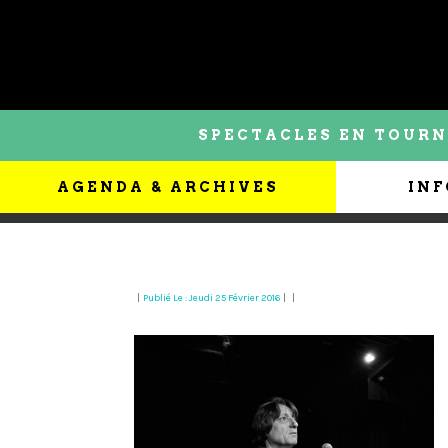
SPECTACLES EN TOURN
AGENDA & ARCHIVES
INF
|
Publié Le : Jeudi 25 Février 2016
|
|