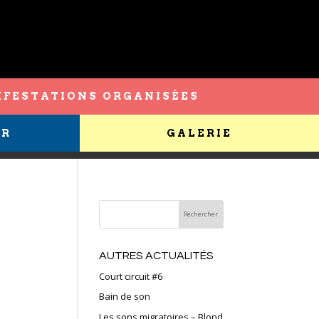
FESTATIONS ORGANISÉES
ER
GALERIE
AUTRES ACTUALITÉS
Court circuit #6
Bain de son
Les sons migratoires – Blond