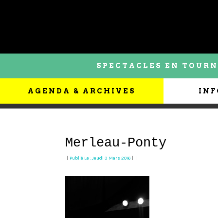
SPECTACLES EN TOURN
AGENDA & ARCHIVES
INF
Merleau-Ponty
|
Publié Le : Jeudi 3 Mars 2016
|
|