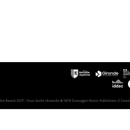
 the Beach 2017 - Tous droits réservés © 1976 Dunvagen Music Publishers // Used