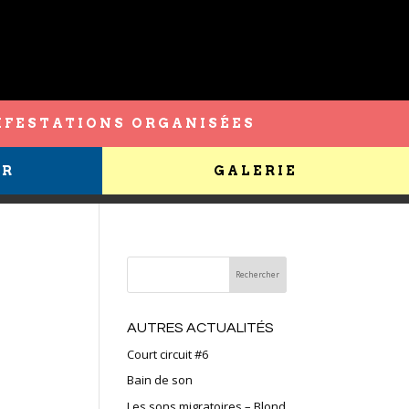
FESTATIONS ORGANISÉES
ER
GALERIE
AUTRES ACTUALITÉS
Court circuit #6
Bain de son
Les sons migratoires – Blond