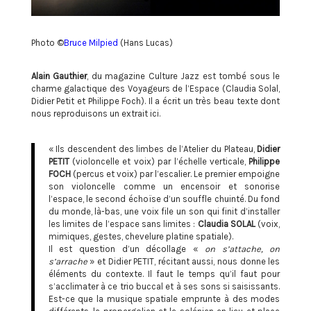
Photo ©
Bruce Milpied
(Hans Lucas)
Alain Gauthier
, du magazine Culture Jazz est tombé sous le
charme galactique des Voyageurs de l’Espace (Claudia Solal,
Didier Petit et Philippe Foch). Il a écrit un très beau texte dont
nous reproduisons un extrait ici.
« Ils descendent des limbes de l’Atelier du Plateau,
Didier
PETIT
(violoncelle et voix) par l’échelle verticale,
Philippe
FOCH
(percus et voix) par l’escalier. Le premier empoigne
son violoncelle comme un encensoir et sonorise
l’espace, le second échoïse d’un souffle chuinté. Du fond
du monde, là-bas, une voix file un son qui finit d’installer
les limites de l’espace sans limites :
Claudia SOLAL
(voix,
mimiques, gestes, chevelure platine spatiale).
Il est question d’un décollage «
on s’attache, on
s’arrache
» et Didier PETIT, récitant aussi, nous donne les
éléments du contexte. Il faut le temps qu’il faut pour
s’acclimater à ce trio buccal et à ses sons si saisissants.
Est-ce que la musique spatiale emprunte à des modes