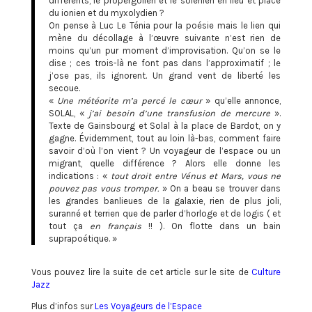
différents, le propergolien et le solénien en lieu et place
du ionien et du myxolydien ?
On pense à Luc Le Ténia pour la poésie mais le lien qui
mène du décollage à l’œuvre suivante n’est rien de
moins qu’un pur moment d’improvisation. Qu’on se le
dise ; ces trois-là ne font pas dans l’approximatif ; le
j’ose pas, ils ignorent. Un grand vent de liberté les
secoue.
«
Une météorite m’a percé le cœur
» qu’elle annonce,
SOLAL, «
j’ai besoin d’une transfusion de mercure
».
Texte de Gainsbourg et Solal à la place de Bardot, on y
gagne. Évidemment, tout au loin là-bas, comment faire
savoir d’où l’on vient ? Un voyageur de l’espace ou un
migrant, quelle différence ? Alors elle donne les
indications : «
tout droit entre Vénus et Mars, vous ne
pouvez pas vous tromper.
» On a beau se trouver dans
les grandes banlieues de la galaxie, rien de plus joli,
suranné et terrien que de parler d’horloge et de logis ( et
tout ça
en français
!! ). On flotte dans un bain
suprapoétique. »
Vous pouvez lire la suite de cet article sur le site de
Culture
Jazz
Plus d’infos sur
Les Voyageurs de l’Espace