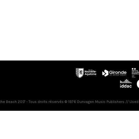
 the Beach 2017 - Tous droits réservés © 1976 Dunvagen Music Publishers // Used