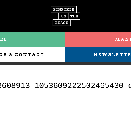
ÉE
MANI
OS & CONTACT
NEWSLETT
3608913_1053609222502465430_