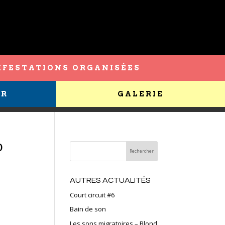
FESTATIONS ORGANISÉES
ER
GALERIE
o
AUTRES ACTUALITÉS
Court circuit #6
Bain de son
Les sons migratoires – Blond