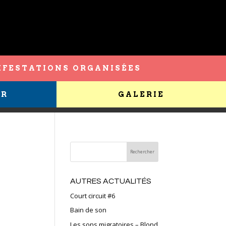
FESTATIONS ORGANISÉES
ER
GALERIE
AUTRES ACTUALITÉS
Court circuit #6
Bain de son
Les sons migratoires – Blond