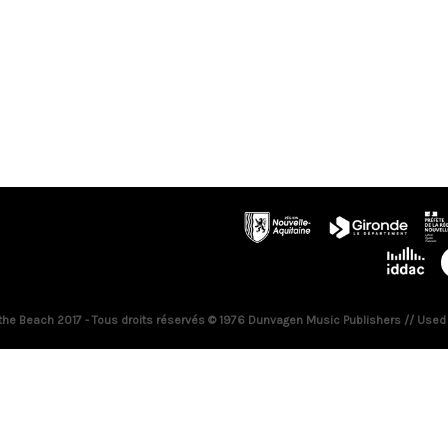
 the Beach 2017 - Tous droits réservés © 1976 Dunvagen Music Publishers // Used