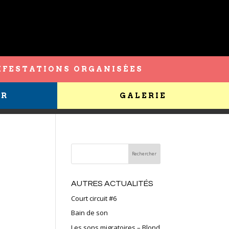
FESTATIONS ORGANISÉES
ER
GALERIE
AUTRES ACTUALITÉS
Court circuit #6
Bain de son
Les sons migratoires – Blond