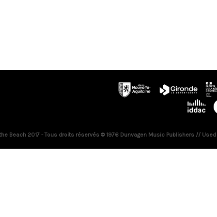
 the Beach 2017 - Tous droits réservés © 1976 Dunvagen Music Publishers // Used