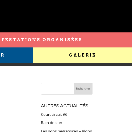
FESTATIONS ORGANISÉES
ER
GALERIE
AUTRES ACTUALITÉS
Court circuit #6
Bain de son
Les sons migratoires – Blond