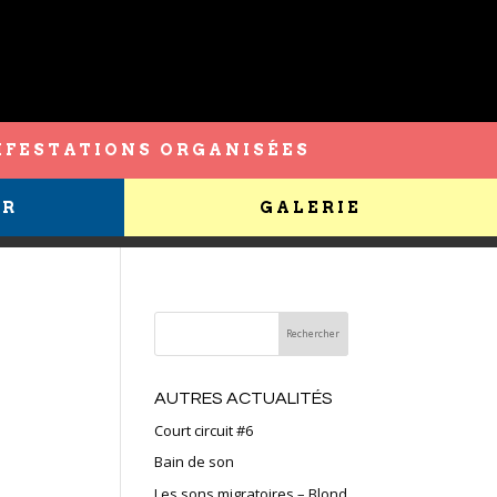
FESTATIONS ORGANISÉES
ER
GALERIE
AUTRES ACTUALITÉS
Court circuit #6
Bain de son
Les sons migratoires – Blond