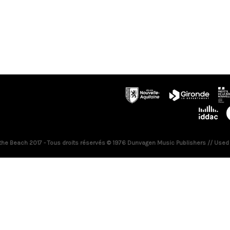
 the Beach 2017 - Tous droits réservés © 1976 Dunvagen Music Publishers // Used