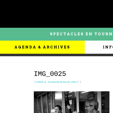
SPECTACLES EN TOURN
AGENDA & ARCHIVES
INF
IMG_0025
|
Publié Le : Dimanche 16 Janvier 2022
|
|