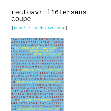
rectoavril16tersans
coupe
|
Publié Le : Jeudi 7 Avril 2016
|
|