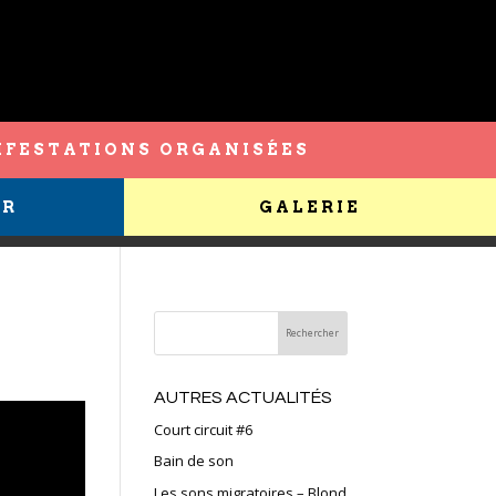
FESTATIONS ORGANISÉES
ER
GALERIE
AUTRES ACTUALITÉS
Court circuit #6
Bain de son
Les sons migratoires – Blond