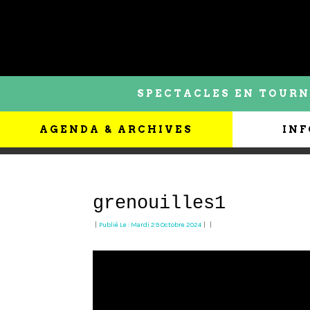
SPECTACLES EN TOURN
AGENDA & ARCHIVES
INF
grenouilles1
|
Publié Le : Mardi 29 Octobre 2024
|
|
Lecteur
vidéo