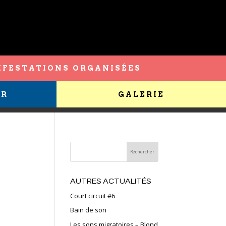
FESTATIONS ORGANISÉES
ER
GALERIE
AUTRES ACTUALITÉS
Court circuit #6
Bain de son
Les sons migratoires – Blond