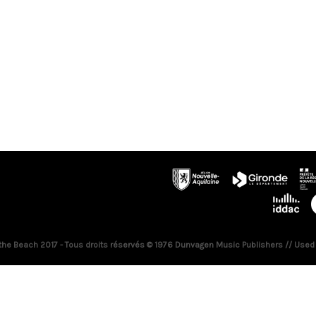
 the Beach 2017 - Tous droits réservés © 1976 Dunvagen Music Publishers // Used