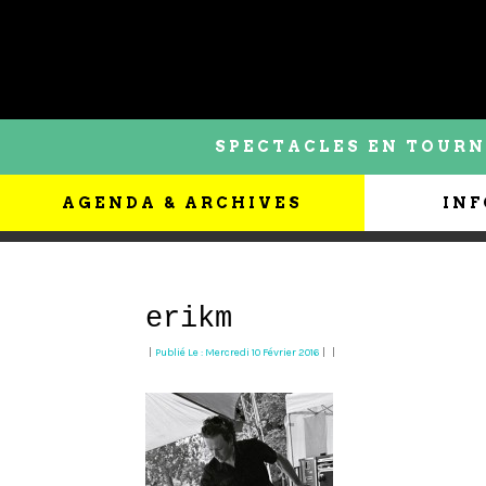
SPECTACLES EN TOURN
AGENDA & ARCHIVES
INF
erikm
|
Publié Le : Mercredi 10 Février 2016
|
|