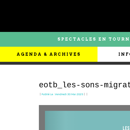
SPECTACLES EN TOURN
AGENDA & ARCHIVES
INF
eotb_les-sons-migra
|
Publié Le : Vendredi 30 Mai 2025
|
|