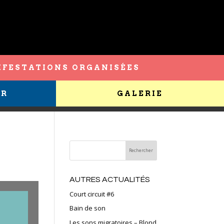
FESTATIONS ORGANISÉES
ER
GALERIE
AUTRES ACTUALITÉS
Court circuit #6
Bain de son
Les sons migratoires – Blond