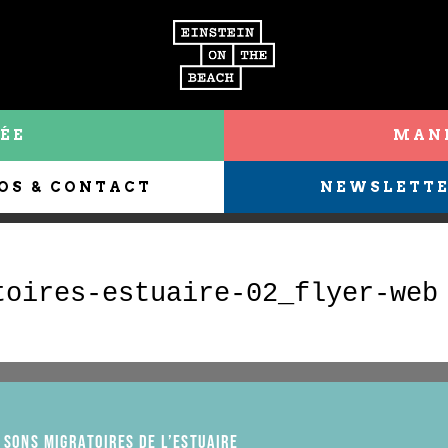
ÉE
MANI
OS & CONTACT
NEWSLETT
toires-estuaire-02_flyer-web