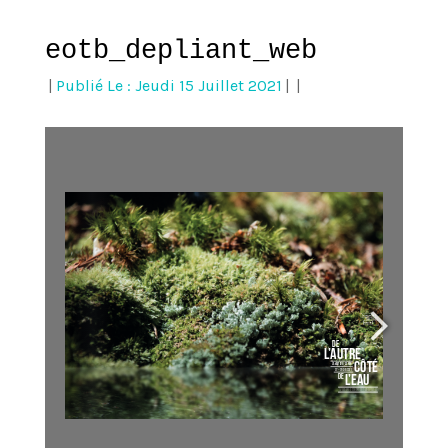
eotb_depliant_web
|
Publié Le : Jeudi 15 Juillet 2021
|
|