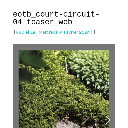
eotb_court-circuit-
04_teaser_web
|
Publié Le : Mercredi 14 Février 2024
|
|