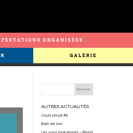
FESTATIONS ORGANISÉES
ER
GALERIE
AUTRES ACTUALITÉS
Court circuit #6
Bain de son
Les sons migratoires – Blond