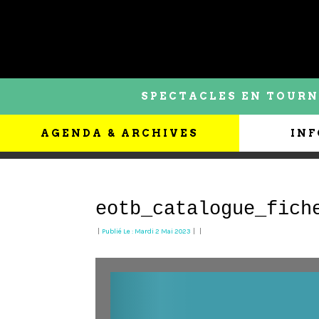
SPECTACLES EN TOURN
AGENDA & ARCHIVES
INF
eotb_catalogue_fich
|
Publié Le : Mardi 2 Mai 2023
|
|