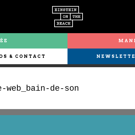
ÉE
MANI
OS & CONTACT
NEWSLETT
e-web_bain-de-son