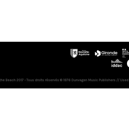
 the Beach 2017 - Tous droits réservés © 1976 Dunvagen Music Publishers // Used