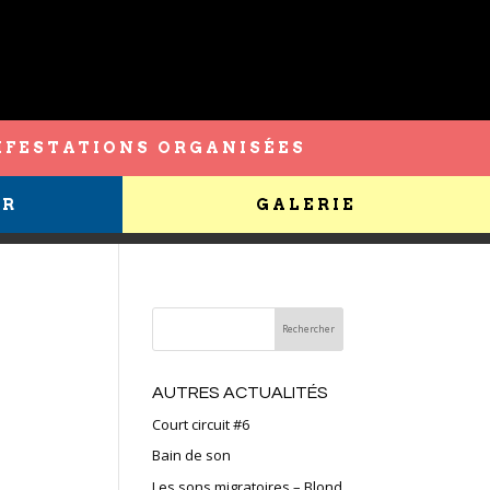
FESTATIONS ORGANISÉES
ER
GALERIE
AUTRES ACTUALITÉS
Court circuit #6
Bain de son
Les sons migratoires – Blond