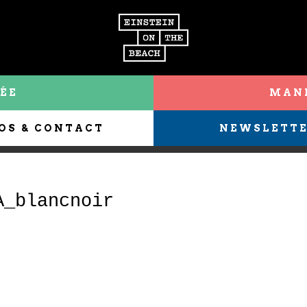
ÉE
MANI
OS & CONTACT
NEWSLETT
A_blancnoir