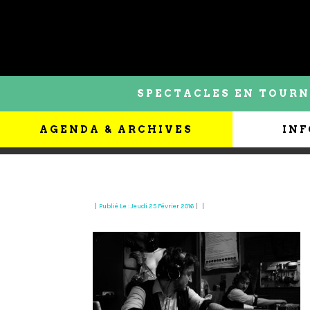
SPECTACLES EN TOURN
AGENDA & ARCHIVES
INF
|
Publié Le : Jeudi 25 Février 2016
|
|