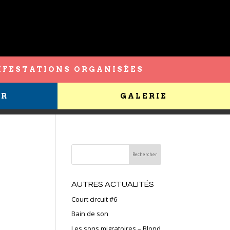
FESTATIONS ORGANISÉES
ER
GALERIE
AUTRES ACTUALITÉS
Court circuit #6
Bain de son
Les sons migratoires – Blond