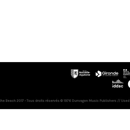
 the Beach 2017 - Tous droits réservés © 1976 Dunvagen Music Publishers // Used