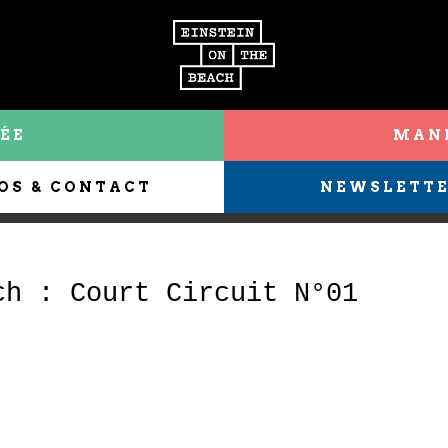
ÉE
MANI
OS & CONTACT
NEWSLETT
ch : Court Circuit N°01