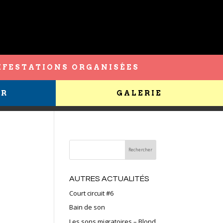
FESTATIONS ORGANISÉES
ER
GALERIE
AUTRES ACTUALITÉS
Court circuit #6
Bain de son
Les sons migratoires – Blond