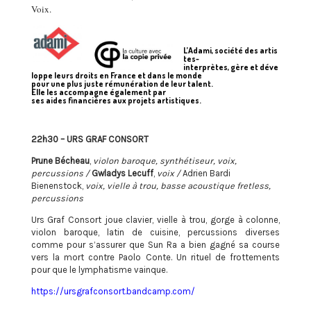
Voix.
L’Adami, société des artis
tes-
interprètes, gère et déve
loppe leurs droits en France et dans le monde
pour une plus juste rémunération de leur talent.
Elle les accompagne également par
ses aides financières aux projets artistiques.
22h30 – URS GRAF CONSORT
Prune Bécheau
,
violon baroque, synthétiseur, voix,
percussions /
Gwladys Lecuff
,
voix /
Adrien Bardi
Bienenstock,
voix, vielle à trou, basse acoustique fretless,
percussions
Urs Graf Consort joue clavier, vielle à trou, gorge à colonne,
violon baroque, latin de cuisine, percussions diverses
comme pour s’assurer que Sun Ra a bien gagné sa course
vers la mort contre Paolo Conte. Un rituel de frottements
pour que le lymphatisme vainque.
https://ursgrafconsort.bandcamp.com/