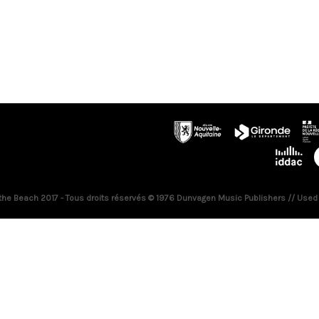
 the Beach 2017 - Tous droits réservés © 1976 Dunvagen Music Publishers // Used