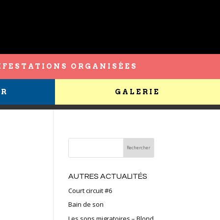
FESTATIONS ORGANISÉES
ER
GALERIE
AUTRES ACTUALITÉS
Court circuit #6
Bain de son
Les sons migratoires – Blond