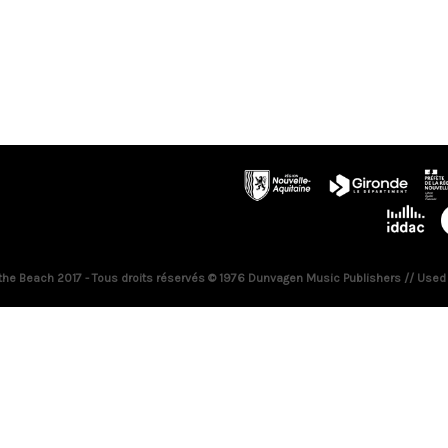
 the Beach 2017 - Tous droits réservés © 1976 Dunvagen Music Publishers // Used