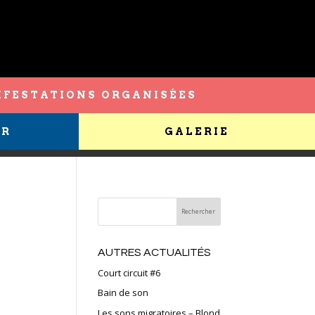
FESTATIONS ORGANISÉES
ER
GALERIE
AUTRES ACTUALITÉS
Court circuit #6
Bain de son
Les sons migratoires – Blond