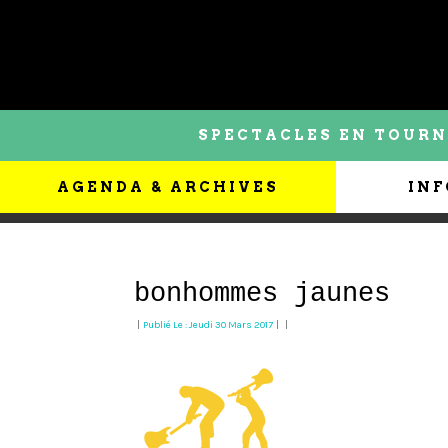
SPECTACLES EN TOURN
AGENDA & ARCHIVES
INF
bonhommes jaunes
|
Publié Le : Jeudi 30 Mars 2017
|
|