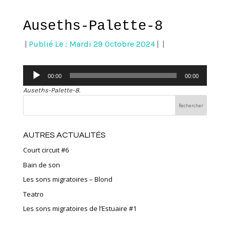
Auseths-Palette-8
|
Publié Le : Mardi 29 Octobre 2024
|
|
Lecteur
00:00
00:00
audio
Auseths-Palette-8
.
AUTRES ACTUALITÉS
Court circuit #6
Bain de son
Les sons migratoires – Blond
Teatro
Les sons migratoires de l’Estuaire #1