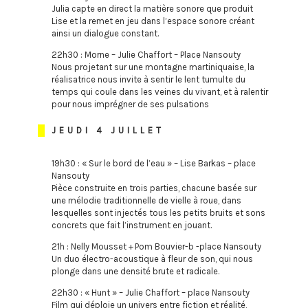
Julia capte en direct la matière sonore que produit
Lise et la remet en jeu dans l’espace sonore créant
ainsi un dialogue constant.
22h30 : Morne – Julie Chaffort – Place Nansouty
Nous projetant sur une montagne martiniquaise, la
réalisatrice nous invite à sentir le lent tumulte du
temps qui coule dans les veines du vivant, et à ralentir
pour nous imprégner de ses pulsations
JEUDI 4 JUILLET
19h30 : « Sur le bord de l’eau » – Lise Barkas – place
Nansouty
Pièce construite en trois parties, chacune basée sur
une mélodie traditionnelle de vielle à roue, dans
lesquelles sont injectés tous les petits bruits et sons
concrets que fait l’instrument en jouant.
21h : Nelly Mousset + Pom Bouvier-b -place Nansouty
Un duo électro-acoustique à fleur de son, qui nous
plonge dans une densité brute et radicale.
22h30 : « Hunt » – Julie Chaffort – place Nansouty
Film qui déploie un univers entre fiction et réalité,