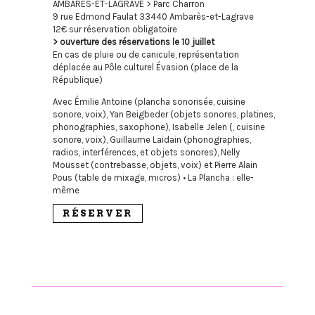
AMBARÈS-ET-LAGRAVE > Parc Charron
9 rue Edmond Faulat 33440 Ambarès-et-Lagrave
12€ sur réservation obligatoire
> ouverture des réservations le 10 juillet
En cas de pluie ou de canicule, représentation
déplacée au Pôle culturel Évasion (place de la
République)
Avec Émilie Antoine (plancha sonorisée, cuisine
sonore, voix), Yan Beigbeder (objets sonores, platines,
phonographies, saxophone), Isabelle Jelen (, cuisine
sonore, voix), Guillaume Laidain (phonographies,
radios, interférences, et objets sonores), Nelly
Mousset (contrebasse, objets, voix) et Pierre Alain
Pous (table de mixage, micros) • La Plancha : elle-
même
RÉSERVER