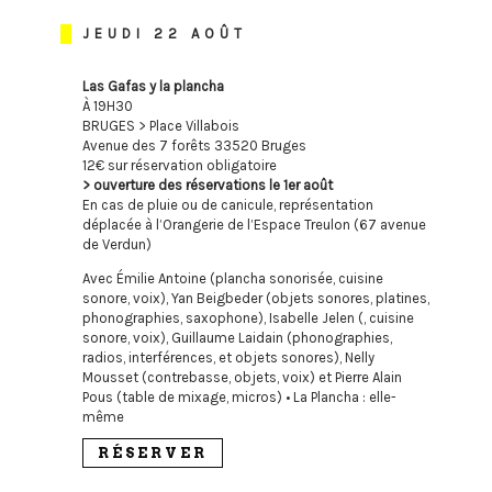
JEUDI 22 AOÛT
Las Gafas y la plancha
À 19H30
BRUGES > Place Villabois
Avenue des 7 forêts 33520 Bruges
12€ sur réservation obligatoire
> ouverture des réservations le 1er août
En cas de pluie ou de canicule, représentation
déplacée à l’Orangerie de l’Espace Treulon (67 avenue
de Verdun)
Avec Émilie Antoine (plancha sonorisée, cuisine
sonore, voix), Yan Beigbeder (objets sonores, platines,
phonographies, saxophone), Isabelle Jelen (, cuisine
sonore, voix), Guillaume Laidain (phonographies,
radios, interférences, et objets sonores), Nelly
Mousset (contrebasse, objets, voix) et Pierre Alain
Pous (table de mixage, micros) • La Plancha : elle-
même
RÉSERVER