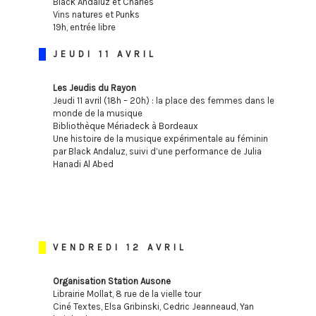
Black Andaluz et Charles
Vins natures et Punks
19h, entrée libre
JEUDI 11 AVRIL
Les Jeudis du Rayon
Jeudi 11 avril (18h – 20h) : la place des femmes dans le
monde de la musique
Bibliothèque Mériadeck à Bordeaux
Une histoire de la musique expérimentale au féminin
par Black Andaluz, suivi d’une performance de Julia
Hanadi Al Abed
VENDREDI 12 AVRIL
Organisation Station Ausone
Librairie Mollat, 8 rue de la vielle tour
Ciné Textes, Elsa Gribinski, Cedric Jeanneaud, Yan