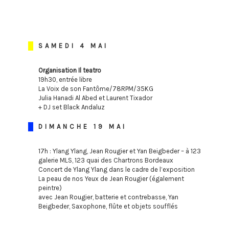
SAMEDI 4 MAI
Organisation Il teatro
19h30, entrée libre
La Voix de son Fantôme/78RPM/35KG
Julia Hanadi Al Abed et Laurent Tixador
+ DJ set Black Andaluz
DIMANCHE 19 MAI
17h : Ylang Ylang, Jean Rougier et Yan Beigbeder – à 123
galerie MLS, 123 quai des Chartrons Bordeaux
Concert de Ylang Ylang dans le cadre de l’exposition
La peau de nos Yeux de Jean Rougier (également
peintre)
avec Jean Rougier, batterie et contrebasse, Yan
Beigbeder, Saxophone, flûte et objets soufflés