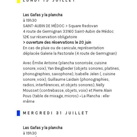
LUNDI 15 JUILLET
Las Gafas y la plancha
à 19h30
SAINT-AUBIN DE MÉDOC > Square Redovan
4 route de Germignan 33160 Saint-Aubin de Médoc
12€ sur réservation obligatoire
> ouverture des réservations le 20 juin
En cas de pluie ou de canicule, représentation
déplacée Galerie la Pastorale (4 route de Germignan)
Avec Émilie Antoine (plancha sonorisée, cuisine
sonore, voix), Yan Beigbeder (objets sonores, platines,
phonographies, saxophone), Isabelle Jelen (, cuisine
sonore, voix), Guillaume Laidain (phonographies,
radios, interférences, et objets sonores), Nelly
Mousset (contrebasse, objets, voix) et Pierre Alain
Pous (table de mixage, micros) • La Plancha : elle-
même
MERCREDI 31 JUILLET
Las Gafas y la plancha
à 19h30