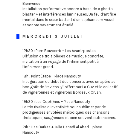
Bienvenue
Installation performative sonore à base de « ghetto-
blaster » et interférences lumineuses, Un feu d’artifice
mental dans le cœur battant d’un capharnaüm visuel
et sonore savamment étudié.
MERCREDI 3 JUILLET
12h30 : Pom Bouvier-b – Les Avant-postes
Diffusion de trois pièces de musique concrète,
invitation à un voyage de l’infiniment petit à
l’infiniment grand.
18h : Point Étape – Place Nansouty
Inauguration du début des concerts avec un apéro au
bon goût de “reviens-y” offert par La Cuv et le collectif
de vigneronnes et vignerons Bordeaux Crush.
19h30 : Les Cop(i)nes – Place Nansouty
Le trio rivalise d’inventivité pour sublimer par de
prodigieuses envolées mélodiques des chansons
drolatiques, saugrenues et bien souvent outrancières.
21h : Lise Barkas + Julia Hanadi Al Abed – place
Nansouty