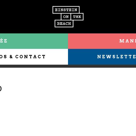
ÉE
MANI
OS & CONTACT
NEWSLETT
D