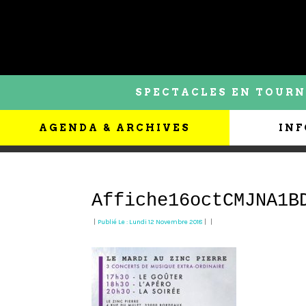
SPECTACLES EN TOURN
AGENDA & ARCHIVES
INF
Affiche16octCMJNA1B
|
Publié Le : Lundi 12 Novembre 2018
|
|