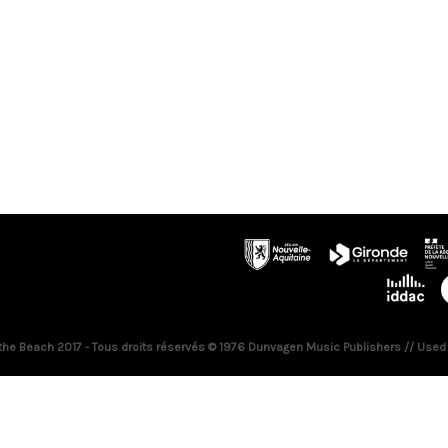
 the Beach 2017 - Tous droits réservés © 1976 Dunvagen Music Publishers // Used