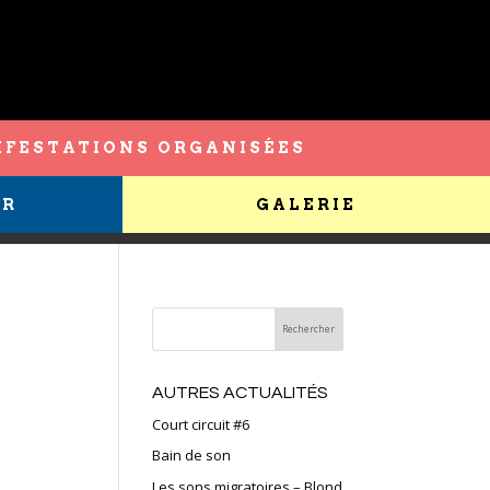
FESTATIONS ORGANISÉES
ER
GALERIE
AUTRES ACTUALITÉS
Court circuit #6
Bain de son
Les sons migratoires – Blond