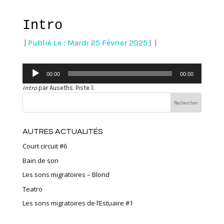
Intro
|
Publié Le : Mardi 25 Février 2025
|
|
Lecteur
00:00
00:00
audio
Intro
par Auseths. Piste 1.
AUTRES ACTUALITÉS
Court circuit #6
Bain de son
Les sons migratoires – Blond
Teatro
Les sons migratoires de l’Estuaire #1