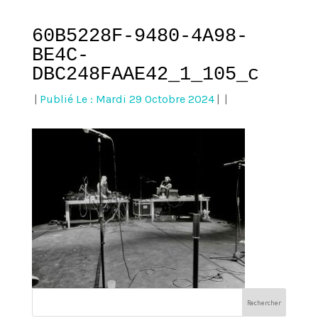
60B5228F-9480-4A98-
BE4C-
DBC248FAAE42_1_105_c
|
Publié Le : Mardi 29 Octobre 2024
|
|