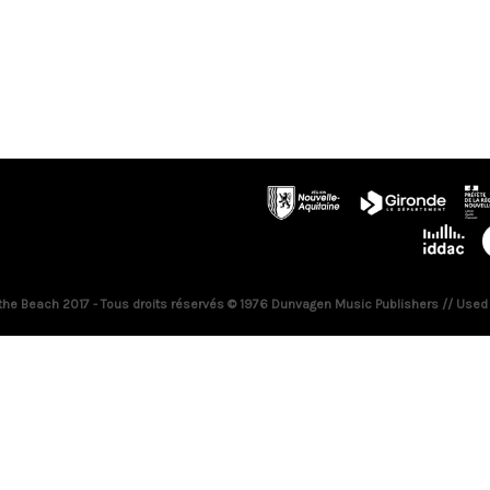
 the Beach 2017 - Tous droits réservés © 1976 Dunvagen Music Publishers // Used