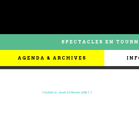
SPECTACLES EN TOURN
AGENDA & ARCHIVES
INF
|
Publié Le : Jeudi 25 Février 2016
|
|