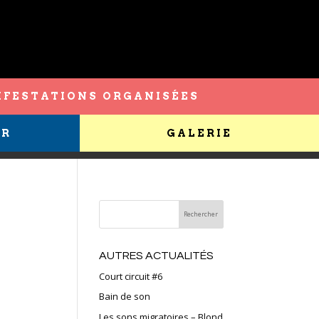
FESTATIONS ORGANISÉES
ER
GALERIE
AUTRES ACTUALITÉS
Court circuit #6
Bain de son
Les sons migratoires – Blond