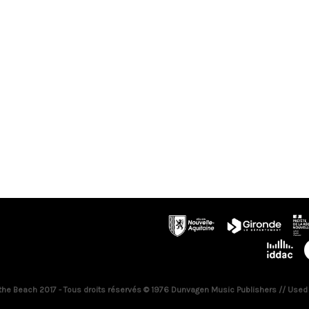
 the Beach 2017 - Tous droits réservés © 1976 Dunvagen Music Publishers // Used