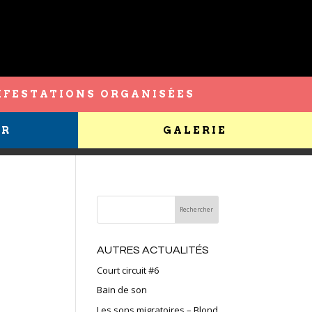
FESTATIONS ORGANISÉES
ER
GALERIE
AUTRES ACTUALITÉS
Court circuit #6
Bain de son
Les sons migratoires – Blond