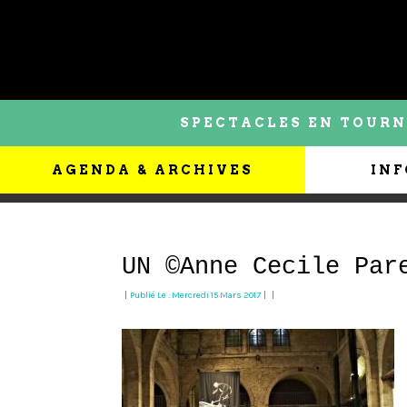
SPECTACLES EN TOURN
AGENDA & ARCHIVES
INF
UN ©Anne Cecile Par
|
Publié Le : Mercredi 15 Mars 2017
|
|