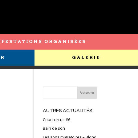
FESTATIONS ORGANISÉES
ER
GALERIE
AUTRES ACTUALITÉS
Court circuit #6
Bain de son
Les sons migratoires – Blond