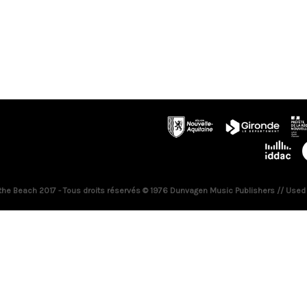
 the Beach 2017 - Tous droits réservés © 1976 Dunvagen Music Publishers // Used