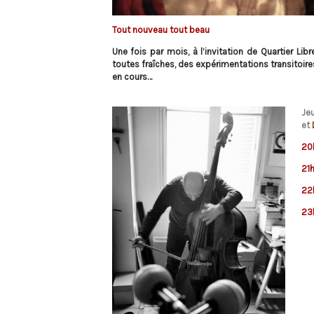
Tout nouveau tout beau
Une fois par mois, à l’invitation de Quartier L
toutes fraîches, des expérimentations transitoires
en cours…
Je
et
20
21
22
23