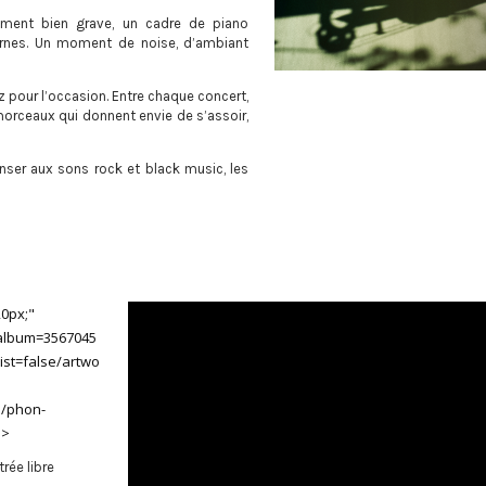
rument bien grave, un cadre de piano
rnes. Un moment de noise, d’ambiant
z pour l’occasion. Entre chaque concert,
morceaux qui donnent envie de s’assoir,
danser aux sons rock et black music, les
20px;"
album=3567045
list=false/artwo
m/phon-
e>
rée libre