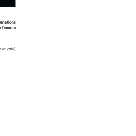
ormations
e l’encore
 et voix
)