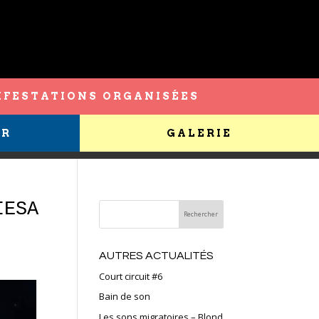
FESTATIONS ORGANISÉES
ER
GALERIE
IESA
AUTRES ACTUALITÉS
Court circuit #6
Bain de son
Les sons migratoires – Blond