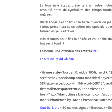
La troisième étape, présentera un autre inst
amplifié, sorte de cymbalum des temps mode
rugueux.
Black Andaluz est parti chercher le duende du jaz
il nous présentera sa sélection très spéciale de 
fermer les yeux et rêver.
Puis d’autres pour finir la soirée et vous faire 
basses à fond !!!
En bonus, une interview des artistes
ici
!
Le site de David Chiesa
<iframe style="border: 0; width: 100%; height: 1
src="https://bandcamp.com/EmbeddedPlayer/
587/size=large/bgcol=ffffff/linkcol=0687f5/track
rk=small/transparent=true/" seamless><a
href="http://davidchiesa.bandcamp.com/albu
mes">Phonèmes by David Chiesa</a></ifram
Quartier Libre
– 30 rue des Vignes – Bordeaux – Ent