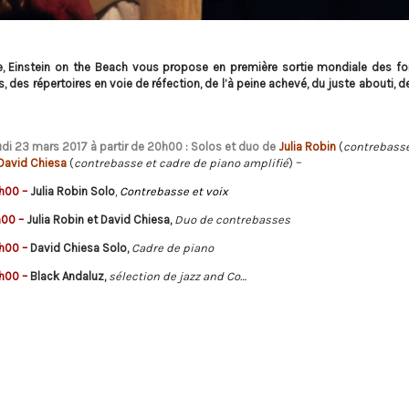
ibre, Einstein on the Beach vous propose en première sortie mondiale des f
, des répertoires en voie de réfection, de l’à peine achevé, du juste abouti, d
udi 23 mars 2017 à partir de 20h00 : Solos et duo de
Julia Robin
(
contrebasse
David Chiesa
(
contrebasse et cadre de piano amplifié
)
–
h00 –
Julia Robin Solo
,
Contrebasse et voix
h00 –
Julia Robin et David Chiesa,
Duo de contrebasses
h00 –
David Chiesa Solo,
Cadre de piano
h00 –
Black Andaluz,
sélection de jazz and Co…