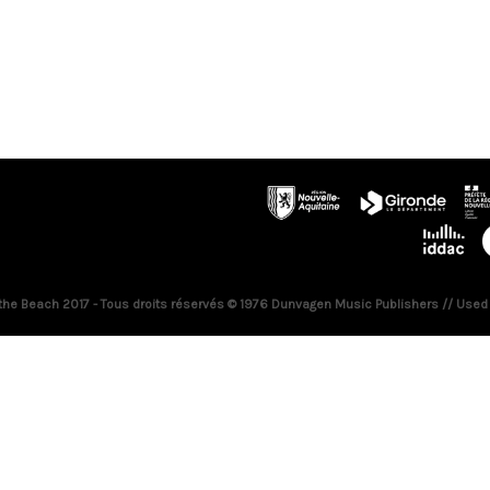
 the Beach 2017 - Tous droits réservés © 1976 Dunvagen Music Publishers // Used