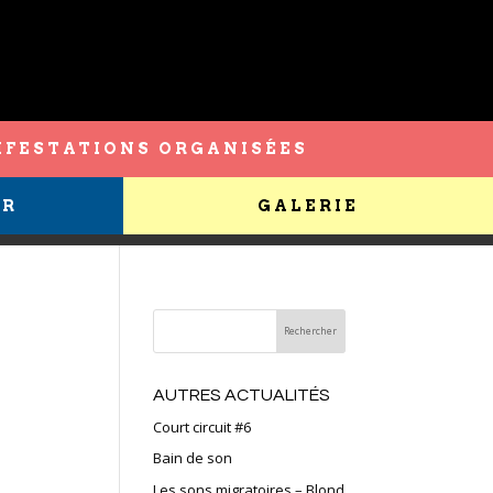
FESTATIONS ORGANISÉES
ER
GALERIE
AUTRES ACTUALITÉS
Court circuit #6
Bain de son
Les sons migratoires – Blond