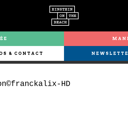
ÉE
MANI
OS & CONTACT
NEWSLETT
on©franckalix-HD