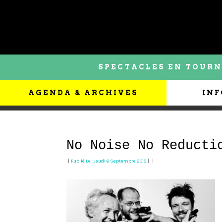
SPECTACLES EN TOURN
AGENDA & ARCHIVES
INF
No Noise No Reducti
|
Publié Le : Jeudi 6 Septembre 2018
|
|