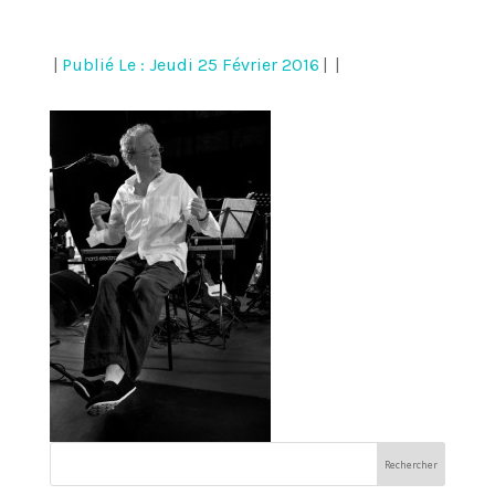
|
Publié Le : Jeudi 25 Février 2016
|
|