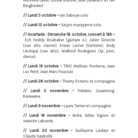
Minvielle (avec Elodie Robine, Julie Ladérach et Yan
Beigbeder)
// Lundi 5 octobre –
Ian Saboya solo
// Lundi 12 octobre –
Seijiro murayama solo
// Incartade : Dimanche 18 octobre, concert à 18h –
Ech Heddy Boubaker (guitare e.), Julien Gineste
(sax alto, clavier), Erwan Lamer (batterie), Andy
Lévèque (sax alto), Walkind Rodriguez (tp, perc,
danse)
// Lundi 19 octobre –
TRIO, Mathias Pontevia, Jean
Luc Petit, Jean Marc Foussat
// Lundi 26 octobre –
Thierry Osteins et compagnie
// Lundi 2 novembre –
Fréderic Jouanlong,
Karawane
// Lundi 9 novembre –
Laure Terrier et compagnie
// Lundi 16 novembre –
Antre, Gilles Vignes et
Valentin Laborde
// Lundi 23 novembre –
Guillaume Laidain et
Claude Saubolle