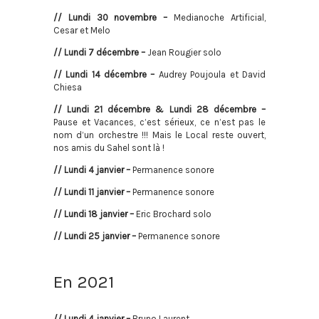
// Lundi 30 novembre –
Medianoche Artificial,
Cesar et Melo
// Lundi 7 décembre –
Jean Rougier solo
// Lundi 14 décembre –
Audrey Poujoula et David
Chiesa
// Lundi 21 décembre & Lundi 28 décembre –
P
ause et Vacances, c’est sérieux, ce n’est pas le
nom d’un orchestre !!!
Mais le Local reste ouvert,
nos amis du Sahel sont là !
// Lundi 4 janvier –
Permanence sonore
// Lundi 11 janvier –
Permanence sonore
// Lundi 18 janvier –
Eric Brochard solo
// Lundi 25 janvier –
Permanence sonore
En 2021
// Lundi 4 janvier –
Bruno Laurent