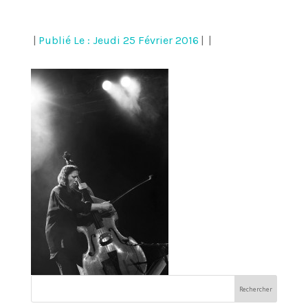
|
Publié Le : Jeudi 25 Février 2016
|
|