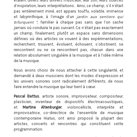
étaient divers leurs univers musicaux, leur son, leurs sources
d’inspiration, leurs interprétations.
Ainsi, ce champ, s’il n’était
pas entièrement miné, est apparu touffu, volatile, immense
et labyrinthique, à l’image d’un
jardin aux sentiers qui
bifurquent *,
familier à chaque pas sans que l’on sache
jamais où conduira le pas suivant. Ce n’était pas exactement
un champ, finalement, plutôt un espace sans dimensions
définies où des artistes se vouent à des expérimentations,
recherchent, trouvent, évoluent, échouent, s’obstinent, se
rencontrent ou ne se rencontrent pas, chacun dans une
relation absolument singulière à la musique et à l’idée même
de la musique.
Nous avons choisi de nous attacher à cette singularité, et
demandé à deux musiciens dont les modes d’expression et
les univers sonores sont radicalement différents, de nous
faire entendre la musique qui leur tient à cœur.
Pascal Battus
, artiste sonore, improvisateur, compositeur,
plasticien, inventeur de dispositifs électroacoustiques,
et
Martine Altenburger
, violoncelliste, interprète et
improvisatrice, co-directrice de l’ensemble de musique
contemporaine Hiatus, ont ainsi proposé la plupart des
artistes, concerts et rencontres qui constituent cette
programmation.