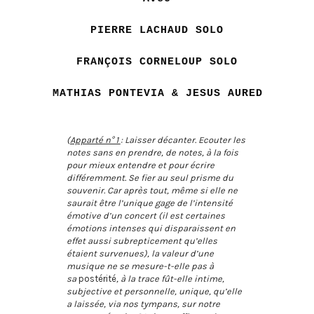
PIERRE LACHAUD SOLO
FRANÇOIS CORNELOUP SOLO
MATHIAS PONTEVIA & JESUS AURED
(
Apparté n° 1
: Laisser décanter. Ecouter les
notes sans en prendre, de notes, à la fois
pour mieux entendre et pour écrire
différemment. Se fier au seul prisme du
souvenir. Car après tout, même si elle ne
saurait être l’unique gage de l’intensité
émotive d’un concert (il est certaines
émotions intenses qui disparaissent en
effet aussi subrepticement qu’elles
étaient survenues), la valeur d’une
musique ne se mesure-t-elle pas à
sa
postérité
, à la trace fût-elle intime,
subjective et personnelle, unique, qu’elle
a laissée, via nos tympans, sur notre