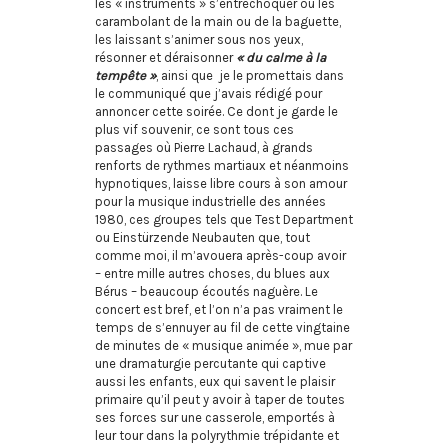
les « instruments » s’entrechoquer ou les
carambolant de la main ou de la baguette,
les laissant s’animer sous nos yeux,
résonner et déraisonner
« du calme à la
tempête »
, ainsi que je le promettais dans
le communiqué que j’avais rédigé pour
annoncer cette soirée. Ce dont je garde le
plus vif souvenir, ce sont tous ces
passages où Pierre Lachaud, à grands
renforts de rythmes martiaux et néanmoins
hypnotiques, laisse libre cours à son amour
pour la musique industrielle des années
1980, ces groupes tels que Test Department
ou Einstürzende Neubauten que, tout
comme moi, il m’avouera après-coup avoir
– entre mille autres choses, du blues aux
Bérus – beaucoup écoutés naguère. Le
concert est bref, et l’on n’a pas vraiment le
temps de s’ennuyer au fil de cette vingtaine
de minutes de « musique animée », mue par
une dramaturgie percutante qui captive
aussi les enfants, eux qui savent le plaisir
primaire qu’il peut y avoir à taper de toutes
ses forces sur une casserole, emportés à
leur tour dans la polyrythmie trépidante et