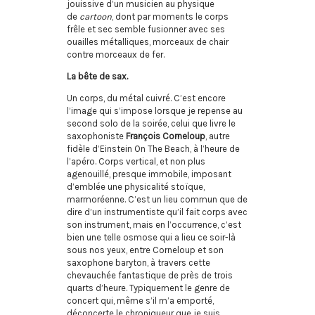
jouissive d’un musicien au physique
de
cartoon
, dont par moments le corps
frêle et sec semble fusionner avec ses
ouailles métalliques, morceaux de chair
contre morceaux de fer.
La bête de sax.
Un corps, du métal cuivré. C’est encore
l’image qui s’impose lorsque je repense au
second solo de la soirée, celui que livre le
saxophoniste
François Corneloup
, autre
fidèle d’Einstein On The Beach, à l’heure de
l’apéro. Corps vertical, et non plus
agenouillé, presque immobile, imposant
d’emblée une physicalité stoïque,
marmoréenne. C’est un lieu commun que de
dire d’un instrumentiste qu’il fait corps avec
son instrument, mais en l’occurrence, c’est
bien une telle osmose qui a lieu ce soir-là
sous nos yeux, entre Corneloup et son
saxophone baryton, à travers cette
chevauchée fantastique de près de trois
quarts d’heure. Typiquement le genre de
concert qui, même s’il m’a emporté,
déconcerte le chroniqueur que je suis,