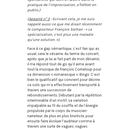
pratique de l’improvisation, a
fortiori
en
public.)
(
Apparté n° 3
: Ecrivant cela, je me suis
rappelé aussi ce que me disait récemment
le compositeur François Sarhan : « La
spécialisation, c’est plus une maladie
qu’une solution.
»).
Face à ce gap sémantique, c’est Yan qui, as
usual, sera le sésame. Au terme du concert,
après que je lui ai fait part de mon désarroi,
il me répond tout de go qu’il aime avant
tout la musique de François Corneloup pour
sa dimension « romanesque ». Bingo. C’est
bien le qualificatif qui convient pour décrire
ce solo qui m’a effectivement transporté à
travers une succession de
rebondissements. Débutant par la répétition
interminable d’un motif, sa variation
impalpable au fil du souffle et de l’énergie
propulsée par le corps du musicien-
narrateur, de plus en plus bruitiste, pour
ensuite faire évoluer l’auditeur comme à
travers une suite de vagues, vagues