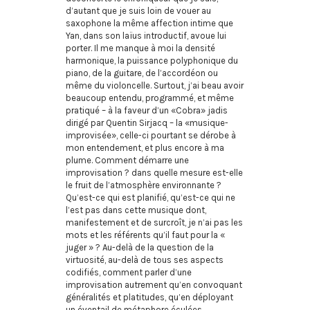
d’autant que je suis loin de vouer au
saxophone la même affection intime que
Yan, dans son laïus introductif, avoue lui
porter. Il me manque à moi la densité
harmonique, la puissance polyphonique du
piano, de la guitare, de l’accordéon ou
même du violoncelle. Surtout, j’ai beau avoir
beaucoup entendu, programmé, et même
pratiqué – à la faveur d’un «Cobra» jadis
dirigé par Quentin Sirjacq – la «musique-
improvisée», celle-ci pourtant se dérobe à
mon entendement, et plus encore à ma
plume. Comment démarre une
improvisation ? dans quelle mesure est-elle
le fruit de l’atmosphère environnante ?
Qu’est-ce qui est planifié, qu’est-ce qui ne
l’est pas dans cette musique dont,
manifestement et de surcroît, je n’ai pas les
mots et les référents qu’il faut pour la «
juger » ? Au-delà de la question de la
virtuosité, au-delà de tous ses aspects
codifiés, comment parler d’une
improvisation autrement qu’en convoquant
généralités et platitudes, qu’en déployant
un éventail de métaphore éculées,