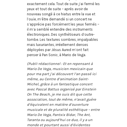
exactement cela. Tout de suite j’ai fermé les
yeux et tout de suite – après avoir de
nouveau songé à ce hiatus entre la vue et
l’ouïe, m’être demandé si un concert ne
s’apprécie pas forcément les yeux fermés –
il m’a semblé entendre des instruments
électroniques. Des synthétiseurs d’outre-
tombe. Les textures sombres, impalpables
mais luxuriantes, irréellement denses
déployées par Jésus Aured m’ont fait
penser à Pan Sonic, à Mario de Vega.
(Publi-rédactionnel : Et en repensant à
Mario De Vega, musicien mexicain que
pour ma part j’ai découvert l’an passé ici
même, au Centre d’animation Saint-
Michel, grâce à un fantastique concert
avec Pascal Battus organisé par Einstein
On The Beach, je me suis dit que cette
association, tout de même, n’avait guère
d’équivalent en matière d’ouverture
musicale et de pluralité esthétique – entre
Mario De Vega, Pantxix Bidar, The Ant,
Taranta ou aujourd’hui ce duo, il y a un
monde et pourtant aussi d’évidentes