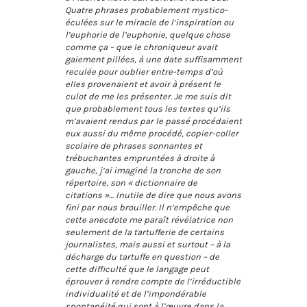
Quatre phrases probablement mystico-
éculées sur le miracle de l’inspiration ou
l’euphorie de l’euphonie, quelque chose
comme ça – que le chroniqueur avait
gaiement pillées, à une date suffisamment
reculée pour oublier entre-temps d’où
elles provenaient et avoir à présent le
culot de me les présenter. Je me suis dit
que probablement tous les textes qu’ils
m’avaient rendus par le passé procédaient
eux aussi du même procédé, copier-coller
scolaire de phrases sonnantes et
trébuchantes empruntées à droite à
gauche, j’ai imaginé la tronche de son
répertoire, son « dictionnaire de
citations »… Inutile de dire que nous avons
fini par nous brouiller. Il n’empêche que
cette anecdote me paraît révélatrice non
seulement de la tartufferie de certains
journalistes, mais aussi et surtout – à la
décharge du tartuffe en question – de
cette difficulté que le langage peut
éprouver à rendre compte de l’irréductible
individualité et de l’impondérable
spontanéité qui sont à l’œuvre dans la