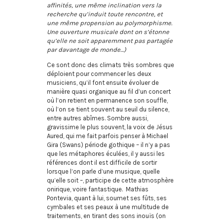
affinités, une même inclination vers la
recherche qu’induit toute rencontre, et
une même propension au polymorphisme.
Une ouverture musicale dont on s’étonne
qu’elle ne soit apparemment pas partagée
par davantage de monde…)
Ce sont donc des climats très sombres que
déploient pour commencer les deux
musiciens, qu’il font ensuite évoluer de
manière quasi organique au fil d’un concert
où l’on retient en permanence son souffle,
où l’on se tient souvent au seuil du silence,
entre autres abîmes. Sombre aussi,
gravissime le plus souvent, la voix de Jésus
Aured, qui me fait parfois penser à Michael
Gira (Swans) période gothique – il n’y a pas
que les métaphores éculées, il y aussi les
références dont il est difficile de sortir
lorsque l’on parle d’une musique, quelle
qu’elle soit –, participe de cette atmosphère
onirique, voire fantastique. Mathias
Pontevia, quant à lui, soumet ses fûts, ses
cymbales et ses peaux à une multitude de
traitements, en tirant des sons inouïs (on