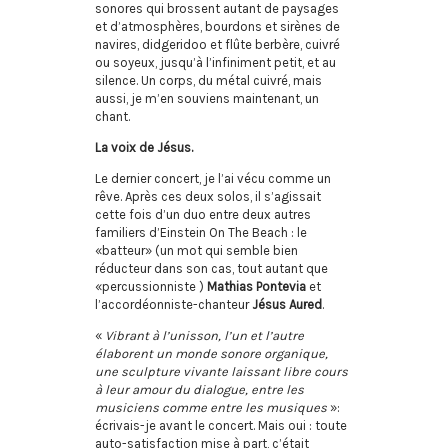
sonores qui brossent autant de paysages
et d’atmosphères, bourdons et sirènes de
navires, didgeridoo et flûte berbère, cuivré
ou soyeux, jusqu’à l’infiniment petit, et au
silence. Un corps, du métal cuivré, mais
aussi, je m’en souviens maintenant, un
chant.
La voix de Jésus.
Le dernier concert, je l’ai vécu comme un
rêve. Après ces deux solos, il s’agissait
cette fois d’un duo entre deux autres
familiers d’Einstein On The Beach : le
«batteur» (un mot qui semble bien
réducteur dans son cas, tout autant que
«percussionniste )
Mathias Pontevia
et
l’accordéonniste-chanteur
Jésus Aured
.
«
Vibrant à l’unisson, l’un et l’autre
élaborent un monde sonore organique,
une sculpture vivante laissant libre cours
à leur amour du dialogue, entre les
musiciens comme entre les musiques
»:
écrivais-je avant le concert. Mais oui : toute
auto-satisfaction mise à part, c’était