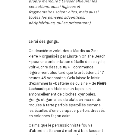
propre mémoire ? Laisser affleurer les
sensations, aussi fugaces et
fragmentaires soient-elles, mais aussi
toutes les pensées adventices,
périphériques, qui se présentent.)
Le roi des gongs.
Ce deuxième volet des « Mardis au Zinc
Pierre » organisés par Einstein On The Beach
– pour une présentation détaillé de ce cycle,
voir «Ecrire dessus #2» – commence
légèrement plus tard que le précédent, à 17
heures 45 sonnantes. Cela laisse le loisir
d’examiner la «batterie de cuisine » de
Pierre
Lachaud
qui s’étale sur un tapis : un
amoncellement de cloches, cymbales,
gongs et gamelles, de plats en inox et de
moules à tarte parfois éparpillés comme
les écailles d’une carapace, parfois dressés
en colonnes façon cairn.
Cairns que le percussionniste fou va
d’abord s’attacher à mettre à bas, laissant