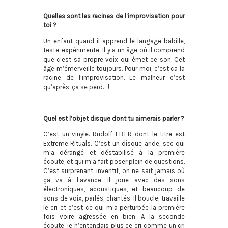
Quelles sont les racines de l’improvisation pour
toi ?
Un enfant quand il apprend le langage babille,
teste, expérimente. Il y a un âge où il comprend
que c’est sa propre voix qui émet ce son. Cet
âge m’émerveille toujours. Pour moi, c’est ça la
racine de l’improvisation. Le malheur c’est
qu’après, ça se perd… !
Quel est l’objet disque dont tu aimerais parler ?
C’est un vinyle. Rudolf EB.ER dont le titre est
Extreme Rituals. C’est un disque aride, sec qui
m’a dérangé et déstabilisé à la première
écoute, et qui m’a fait poser plein de questions.
C’est surprenant, inventif, on ne sait jamais où
ça va à l’avance. Il joue avec des sons
électroniques, acoustiques, et beaucoup de
sons de voix, parlés, chantés. Il boucle, travaille
le cri et c’est ce qui m’a perturbée la première
fois voire agressée en bien. A la seconde
écoute, je n’entendais plus ce cri comme un cri