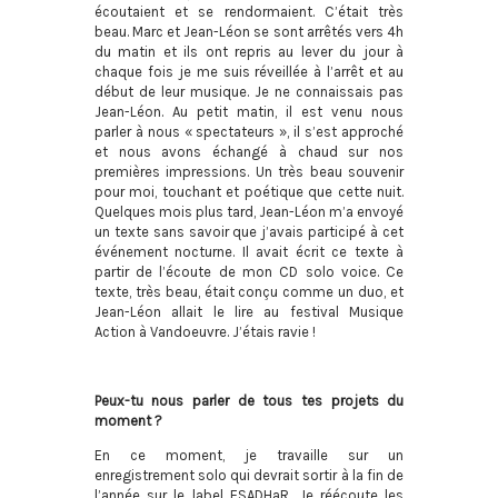
écoutaient et se rendormaient. C’était très
beau. Marc et Jean-Léon se sont arrêtés vers 4h
du matin et ils ont repris au lever du jour à
chaque fois je me suis réveillée à l’arrêt et au
début de leur musique. Je ne connaissais pas
Jean-Léon. Au petit matin, il est venu nous
parler à nous « spectateurs », il s’est approché
et nous avons échangé à chaud sur nos
premières impressions. Un très beau souvenir
pour moi, touchant et poétique que cette nuit.
Quelques mois plus tard, Jean-Léon m’a envoyé
un texte sans savoir que j’avais participé à cet
événement nocturne. Il avait écrit ce texte à
partir de l’écoute de mon CD solo voice. Ce
texte, très beau, était conçu comme un duo, et
Jean-Léon allait le lire au festival Musique
Action à Vandoeuvre. J’étais ravie !
Peux-tu nous parler de tous tes projets du
moment ?
En ce moment, je travaille sur un
enregistrement solo qui devrait sortir à la fin de
l’année sur le label ESADHaR. Je réécoute les