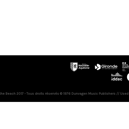
 the Beach 2017 - Tous droits réservés © 1976 Dunvagen Music Publishers // Used