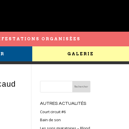
FESTATIONS ORGANISÉES
ER
GALERIE
caud
AUTRES ACTUALITÉS
Court circuit #6
Bain de son
Les sons migratoires – Blond