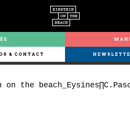
ÉE
MANI
OS & CONTACT
NEWSLETT
n on the beach_Eysines∏C.Pas