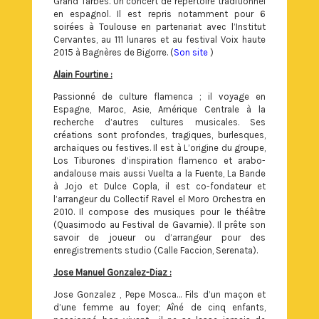
Grand Tarbes. Un concert de répertoire traditionnel
en espagnol. Il est repris notamment pour 6
soirées à Toulouse en partenariat avec l’Institut
Cervantes, au 111 lunares et au festival Voix haute
2015 à Bagnères de Bigorre. (
Son site
)
Alain Fourtine :
Passionné de culture flamenca ; il voyage en
Espagne, Maroc, Asie, Amérique Centrale à la
recherche d’autres cultures musicales. Ses
créations sont profondes, tragiques, burlesques,
archaïques ou festives. Il est à L’origine du groupe,
Los Tiburones d’inspiration flamenco et arabo-
andalouse mais aussi Vuelta a la Fuente, La Bande
à Jojo et Dulce Copla, il est co-fondateur et
l’arrangeur du Collectif Ravel el Moro Orchestra en
2010. Il compose des musiques pour le théâtre
(Quasimodo au Festival de Gavarnie). Il prête son
savoir de joueur ou d’arrangeur pour des
enregistrements studio (Calle Faccion, Serenata).
Jose Manuel Gonzalez-Diaz :
Jose Gonzalez , Pepe Mosca… Fils d’un maçon et
d’une femme au foyer; Aîné de cinq enfants,