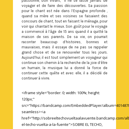
passionné, bon vivant, il ne se lasse jamais de
voyager et de faire des découvertes. Sa passion
pour le chant est née dans l’Espagne profonde ,
quand sa mère et ses voisines se faisaient des
concours de chant, tout en faisant le ménage, pour
voir qui chantait le mieux. Son goût pour le voyage
a commencé à l’âge de 15 ans quand il a quitté la
maison de ses parents. De sa vie, on pourrait
raconter beaucoup d’histoires, bonnes et
mauvaises, mais il essaye de ne pas se rappeler
grand chose et de se renouveler tous les jours.
Aujourd’hui, il est tout simplement un voyageur qui
continue son chemin à la recherche de la joie d’être
un humain, la musique lui a donné la force de
continuer cette quête et avec elle, il a décidé de
continuer à vivre.
<iframe style="border: 0; width: 100%; height:
120px;"
src="https://bandcamp.com/EmbeddedPlayer/album=4014878091/
seamless><a
href="http://sobreeltechovueltaalavuente.bandcamp.com/a
el-techo-vuelta-a-la-fuente">SOBRE EL TECHO,