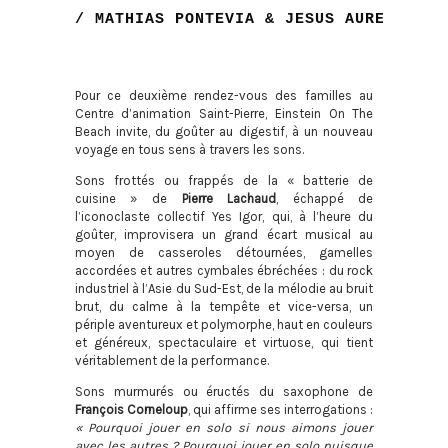
/ MATHIAS PONTEVIA & JESUS AURED
Pour ce deuxième rendez-vous des familles au
Centre d’animation Saint-Pierre, Einstein On The
Beach invite, du goûter au digestif, à un nouveau
voyage en tous sens à travers les sons.
Sons frottés ou frappés de la « batterie de
cuisine » de
Pierre Lachaud
, échappé de
l’iconoclaste collectif Yes Igor, qui, à l’heure du
goûter, improvisera un grand écart musical au
moyen de casseroles détournées, gamelles
accordées et autres cymbales ébréchées : du rock
industriel à l’Asie du Sud-Est, de la mélodie au bruit
brut, du calme à la tempête et vice-versa, un
périple aventureux et polymorphe, haut en couleurs
et généreux, spectaculaire et virtuose, qui tient
véritablement de la performance.
Sons murmurés ou éructés du saxophone de
François Corneloup
, qui affirme ses interrogations :
« Pourquoi jouer en solo si nous aimons jouer
avec les autres ? Pourquoi jouer en solo puisque